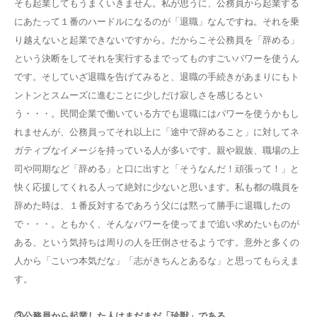
そも起業してもうまくいきません。私が思うに、公務員から起業する
にあたって１番のハードルになるのが「退職」なんですね。それを乗
り越えないと起業できないですから。だからこそ公務員を「辞める」
という決断をしてそれを実行するまでってものすごいパワーを使うん
です。そしていざ退職を告げてみると、退職の手続きがあまりにもト
ントンとスムーズに進むことに少しだけ寂しさを感じるとい
う・・・。民間企業で働いている方でも退職にはパワーを使うかもし
れませんが、公務員ってそれ以上に「途中で辞めること」に対してネ
ガティブなイメージを持っている人が多いです。親や親族、職場の上
司や同期など「辞める」と口に出すと「そうなんだ！頑張って！」と
快く応援してくれる人って絶対に少ないと思います。私も都の職員を
辞めた時は、１番反対するであろう父には黙って勝手に退職したの
で・・・。ともかく、そんなパワーを使ってまで追い求めたいものが
ある、という気持ちは周りの人を圧倒させるようです。意外と多くの
人から「こいつ本気だな」「志がきちんとあるな」と思ってもらえま
す。
③公務員から起業した人はまだまだ「珍獣」である