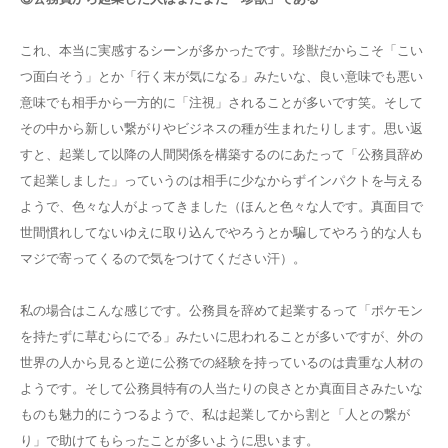
これ、本当に実感するシーンが多かったです。珍獣だからこそ「こい
つ面白そう」とか「行く末が気になる」みたいな、良い意味でも悪い
意味でも相手から一方的に「注視」されることが多いです笑。そして
その中から新しい繋がりやビジネスの種が生まれたりします。思い返
すと、起業して以降の人間関係を構築するのにあたって「公務員辞め
て起業しました」っていうのは相手に少なからずインパクトを与える
ようで、色々な人がよってきました（ほんと色々な人です。真面目で
世間慣れしてないゆえに取り込んでやろうとか騙してやろう的な人も
マジで寄ってくるので気をつけてください汗）。
私の場合はこんな感じです。公務員を辞めて起業するって「ポケモン
を持たずに草むらにでる」みたいに思われることが多いですが、外の
世界の人から見ると逆に公務での経験を持っているのは貴重な人材の
ようです。そして公務員特有の人当たりの良さとか真面目さみたいな
ものも魅力的にうつるようで、私は起業してから割と「人との繋が
り」で助けてもらったことが多いように思います。