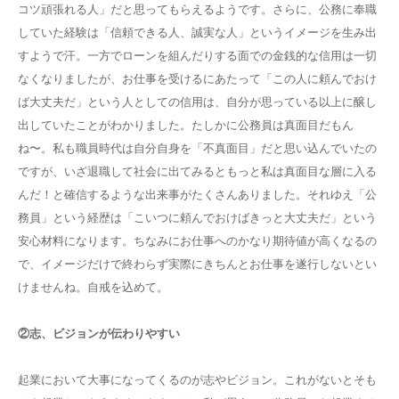
コツ頑張れる人」だと思ってもらえるようです。さらに、公務に奉職
していた経験は「信頼できる人、誠実な人」というイメージを生み出
すようで汗。一方でローンを組んだりする面での金銭的な信用は一切
なくなりましたが、お仕事を受けるにあたって「この人に頼んでおけ
ば大丈夫だ」という人としての信用は、自分が思っている以上に醸し
出していたことがわかりました。たしかに公務員は真面目だもん
ね〜。私も職員時代は自分自身を「不真面目」だと思い込んでいたの
ですが、いざ退職して社会に出てみるともっと私は真面目な層に入る
んだ！と確信するような出来事がたくさんありました。それゆえ「公
務員」という経歴は「こいつに頼んでおけばきっと大丈夫だ」という
安心材料になります。ちなみにお仕事へのかなり期待値が高くなるの
で、イメージだけで終わらず実際にきちんとお仕事を遂行しないとい
けませんね。自戒を込めて。
②志、ビジョンが伝わりやすい
起業において大事になってくるのが志やビジョン。これがないとそも