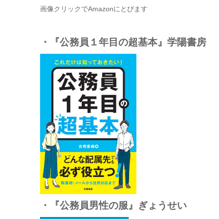
画像クリックでAmazonにとびます
・『公務員１年目の超基本』学陽書房
・『公務員男性の服』ぎょうせい