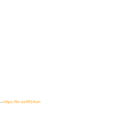
→
https://lin.ee/Ift14om