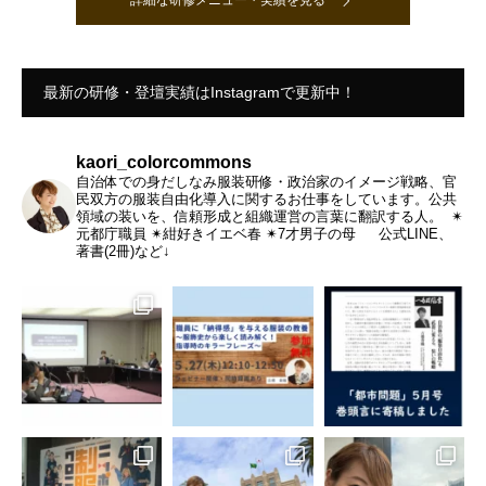
最新の研修・登壇実績はInstagramで更新中！
kaori_colorcommons
自治体での身だしなみ服装研修・政治家のイメージ戦略、官
民双方の服装自由化導入に関するお仕事をしています。公共
領域の装いを、信頼形成と組織運営の言葉に翻訳する人。
⁡
✴︎
元都庁職員
✴︎紺好きイエベ春
✴︎7才男子の母
公式LINE、
著書(2冊)など↓