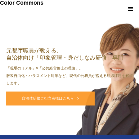
Color Commons
LINEお友達追加
研修・講演メニュー
元都庁職員が教える、
自治体向け「印象管理・身だしなみ研修」専門
プロフィール
「現場のリアル」×「公共経営修士の理論」。
服装自由化・ハラスメント対策など、現代の公務員が抱える組織課題を解決
メルマガ・書籍
します。
自治体研修ご担当者様はこちら