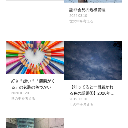
謝罪会見の危機管理
2024.03.10
世の中を考える
好き？嫌い？「麒麟がく
【知ってると一目置かれ
る」の衣装の色づかい
る色の話題①】2020年…
2020.01.20
世の中を考える
2019.12.10
世の中を考える