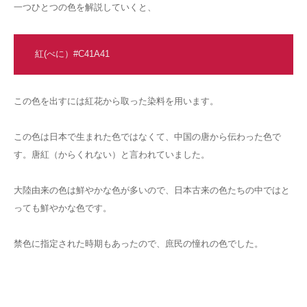
一つひとつの色を解説していくと、
紅(べに）#C41A41
この色を出すには紅花から取った染料を用います。
この色は日本で生まれた色ではなくて、中国の唐から伝わった色で
す。唐紅（からくれない）と言われていました。
大陸由来の色は鮮やかな色が多いので、日本古来の色たちの中ではと
っても鮮やかな色です。
禁色に指定された時期もあったので、庶民の憧れの色でした。