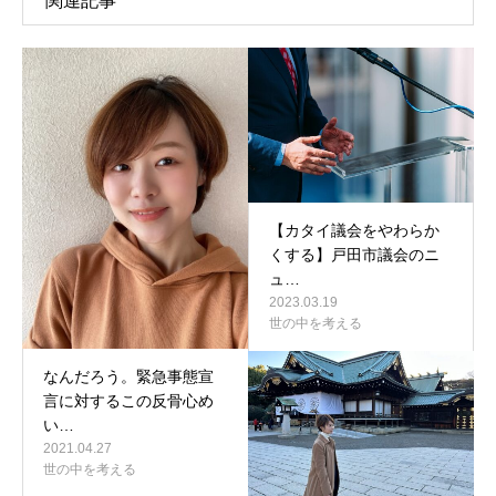
関連記事
【カタイ議会をやわらか
くする】戸田市議会のニ
ュ…
2023.03.19
世の中を考える
なんだろう。緊急事態宣
言に対するこの反骨心め
い…
2021.04.27
世の中を考える