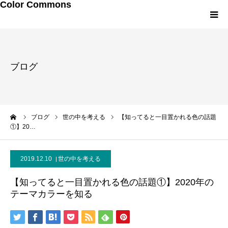
Color Commons
LINEお友達追加
ブログ
研修・講演メニュー
プロフィール
ーム
ブログ
世の中を考える
【知ってると一目置かれる色の話題
①】20…
メルマガ・書籍
2019.12.10
世の中を考える
【知ってると一目置かれる色の話題①】2020年の
テーマカラーを知る