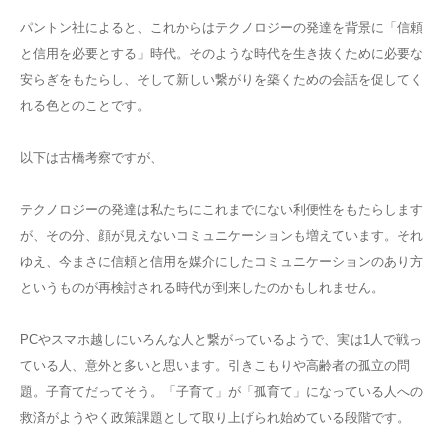
パントン社によると、これからはテクノロジーの発達を背景に「信頼
と信用を必要とする」時代。そのような時代を生き抜くために必要な
安らぎをもたらし、そして新しい繋がりを築くための会話を促してく
れる色とのことです。
以下は古橋考察ですが、
テクノロジーの発達は私たちにこれまでにない利便性をもたらします
が、その分、顔が見えないコミュニケーションも増えています。それ
ゆえ、今まさに信頼と信用を媒介にしたコミュニケーションのあり方
というものが再検討される時代が到来したのかもしれません。
PCやスマホ越しにいろんな人と繋がっているようで、実は1人で戦っ
ている人、意外と多いと思います。引きこもりや高齢者の孤立の問
題。子育てだってそう。「子育て」が「孤育て」になっている人への
救済がようやく政策課題として取り上げられ始めている段階です。