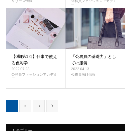
リリース情報
公務員ファッションアカデミ
ー
【0期第1回】仕事で使え
「公務員の基礎力」とし
る色彩学
ての服装
2022.07.23
2022.04.13
公務員ファッションアカデミ
公務員向け情報
ー
1
2
3
カテゴリー