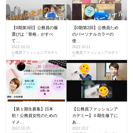
【0期第3回】公務員の服
【0期第2回】公務員ため
選びは「骨格」がすべ
のパーソナルカラーの
て…
使…
2022.10.21
2022.10.21
公務員ファッションアカデミ
公務員ファッションアカデミ
ー
ー
【第１期生募集】日本
【公務員ファッションア
初！公務員女性のための
カデミー】０期生修了に
イメ…
あ…
2022.10.15
2022.10.2