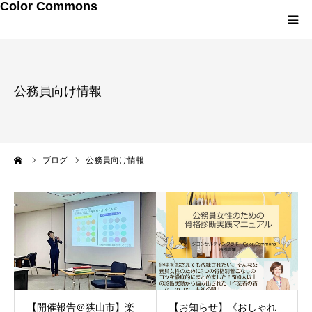
Color Commons
LINEお友達追加
公務員向け情報
研修・講演メニュー
プロフィール
ーム
ブログ
公務員向け情報
メルマガ・書籍
【開催報告＠狭山市】楽
【お知らせ】《おしゃれ