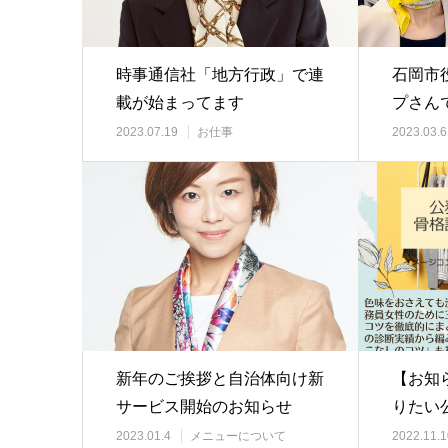
時事通信社「地方行政」で連
石岡市
載が始まってます
プさん
2023.07.19
お仕事
2023.03.6
新年のご挨拶と自治体向け新
【お知
サービス開始のお知らせ
りたい
ニュア
2023.01.4
メニューについて
2022.11.1