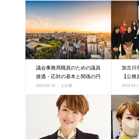
議会事務局職員のための議員
加古川
接遇・応対の基本と関係の円
【公務
滑化
2024.02.16
お仕事
2024.02.1