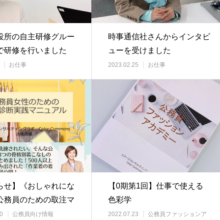
役所の自主研修グルー
時事通信社さんからインタビ
で研修を行いました
ューを受けました
お仕事
2023.02.25
お仕事
らせ】《おしゃれにな
【0期第1回】仕事で使える
公務員のための取注マ
色彩学
ル第３段》…
0
公務員向け情報
2022.07.23
公務員ファッションア