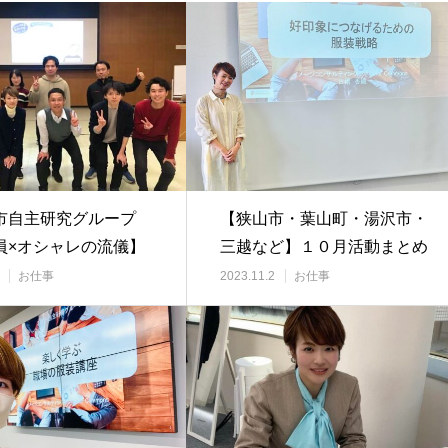
市自主研究グループ
【狭山市・葉山町・湯沢市・
員×オシャレの流儀】
三越など】１０月活動まとめ
お仕事
2023.11.2
お仕事