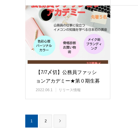
【7/7〆切】公務員ファッシ
ョンアカデミー★第０期生募
集開始
2022.06.1
リリース情報
1
2