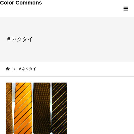
Color Commons
LINEお友達追加
＃ネクタイ
研修・講演メニュー
プロフィール
ーム
＃ネクタイ
メルマガ・書籍