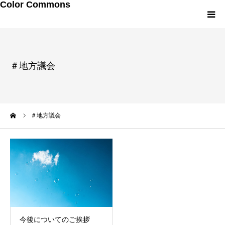
Color Commons
LINEお友達追加
＃地方議会
研修・講演メニュー
プロフィール
ーム
＃地方議会
メルマガ・書籍
今後についてのご挨拶