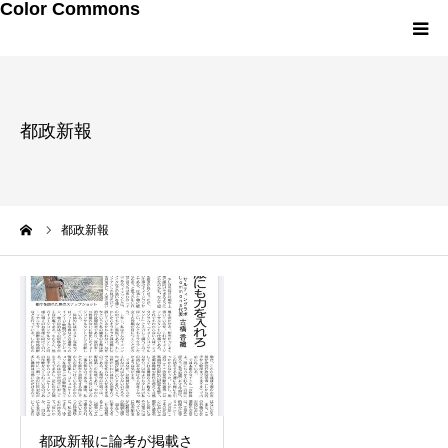
Color Commons
LINEお友達追加
都政新報
研修・講演メニュー
プロフィール
ーム
都政新報
メルマガ・書籍
都政新報に論考が掲載さ