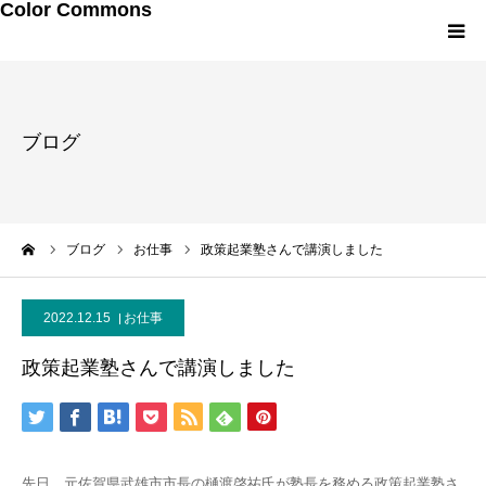
Color Commons
LINEお友達追加
ブログ
研修・講演メニュー
プロフィール
ーム
ブログ
お仕事
政策起業塾さんで講演しました
メルマガ・書籍
2022.12.15
お仕事
政策起業塾さんで講演しました
先日、元佐賀県武雄市市長の樋渡啓祐氏が塾長を務める政策起業塾さ