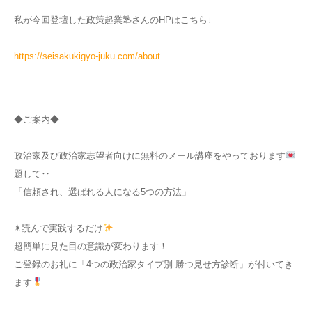
私が今回登壇した政策起業塾さんのHPはこちら↓
https://seisakukigyo-juku.com/about
◆ご案内◆
政治家及び政治家志望者向けに無料のメール講座をやっております
題して‥
「信頼され、選ばれる人になる5つの方法」
✴︎読んで実践するだけ
超簡単に見た目の意識が変わります！
ご登録のお礼に「4つの政治家タイプ別 勝つ見せ方診断」が付いてき
ます